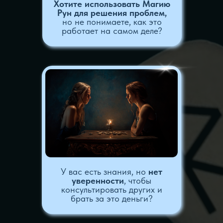
Работать безопасно
— освоите
технику безопасности и сможете
использовать мощь Рун без вреда и
энергетических потерь.
Читать любые расклады
— получите
четкий алгоритм, который позволит
уверенно трактовать расклады на
день, год, отношения и финансы.
Видеть суть, а не гадать
—
научитесь задавать Рунам точные
вопросы, чтобы получать ясные,
конкретные ответы.
Создавать рунические формулы
—
освоите технологию создания ставов
и формул для защиты, привлечения
удачи и гармонизации ситуаций.
Использовать Руны в магии
—
перейдете от теории к практике:
научитесь создавать артефакты,
проводить ритуалы и моделировать
будущее.
Помогать себе и другим
— обретете
мудрого советчика для решения
собственных проблем и станете
признанным специалистом для
окружающих.