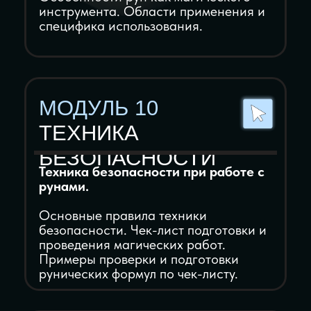
вопросов
2 индивидуальные
консультации с Мастером по
Руническому искусству
ДОСТУП К МАТЕРИАЛАМ
НА 7 МЕСЯЦЕВ
УДОСТОВЕРЕНИЕ
УСТАНОВЛЕННОГО
ГОСУДАРСТВЕННОГО
ОБРАЗЦА
Подарок 1
Курс
Защитный круг
Подарок 2
Курс
Чакровый расклад
Подарок 3