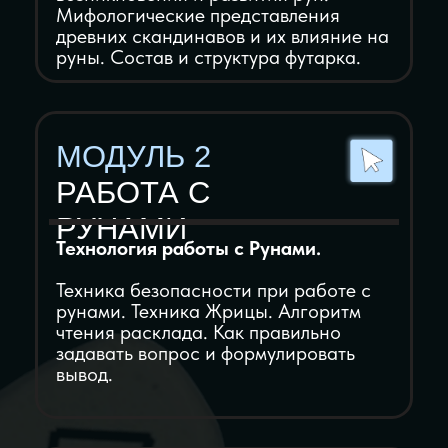
МОДУЛЬ 7
ПРЕДСКАЗАНИЕ С
ПОМОЩЬЮ РУН
Прогнозирование событий и
анализ вероятностей с помощью
Рун.
Рунические расклады на день,
неделю, месяц и год.
МОДУЛЬ 8
ЧТЕНИЕ
ПОЗИЦИОННЫХ
РАСКЛАДОВ
Чтение позиционных раскладов по
темам здоровье, отношения и
финансы.
Схемы тематических позиционных
раскладов по наиболее
востребованным темам и примеры их
чтения.