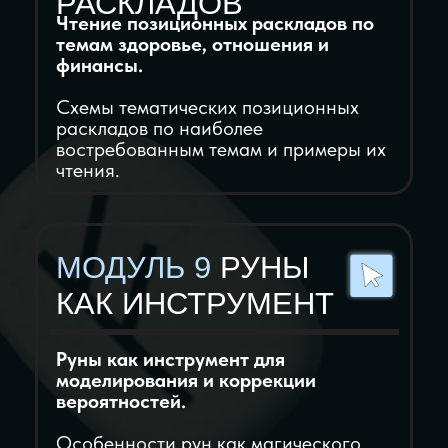
Базовый
Показать наполнение
Практика
Домашние задания
Методические материалы
Шпаргалки и PDF-ки
Общение
Чат с единомышленниками
для практики и поддержки
Сопровождение
Проверка домашних заданий
Индивидуальный чат с личным
куратором для оперативного
решения возникающих