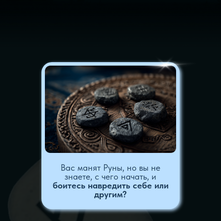
боитесь навредить себе или
другим?
Информация из книг
и видео
создала
лишь
«кашу» в
голове
, а целостной системы
так и нет?