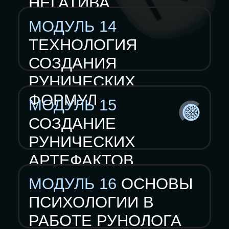
Показать наполнение
Практика
Домашние задания
Методические материалы
Шпаргалки и PDF-ки
Общение
Чат с единомышленниками
для практики и поддержки
Сопровождение
Проверка домашних заданий
Индивидуальный чат с личным
куратором для оперативного
решения возникающих вопросов
2 индивидуальные консультации
с Мастером по Руническому
искусству