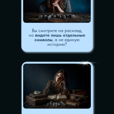
У вас есть знания, но
нет
уверенности
, чтобы
консультировать других и
брать за это деньги?
Чувствуете, что вам не
хватает опоры для жизни
без страха и опасений?