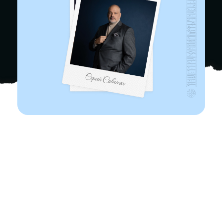
169 899 ₽
69 899 ₽
от 3 883 ₽/мес
ЗАПИСАТЬСЯ НА КУРС
Задать вопрос
Эксперт
Показать наполнение