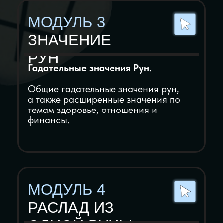
МОДУЛЬ 9
РУНЫ
КАК ИНСТРУМЕНТ
Руны как инструмент для
моделирования и коррекции
вероятностей.
Особенности рун как магического
инструмента. Области применения и
специфика использования.
МОДУЛЬ 10
ТЕХНИКА
БЕЗОПАСНОСТИ
Техника безопасности при работе с
рунами.
Основные правила техники
безопасности. Чек-лист подготовки и
проведения магических работ.