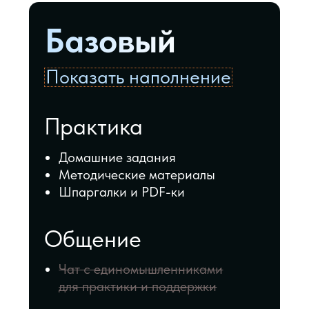
Практика
Домашние задания
Методические материалы
Шпаргалки и PDF-ки
Общение
Чат с единомышленниками
для практики и поддержки
Сопровождение
Проверка домашних заданий
Индивидуальный чат с личным
куратором для оперативного
решения возникающих вопросов
2 индивидуальные
консультации с Мастером по
Руническому искусству
ДОСТУП К МАТЕРИАЛАМ