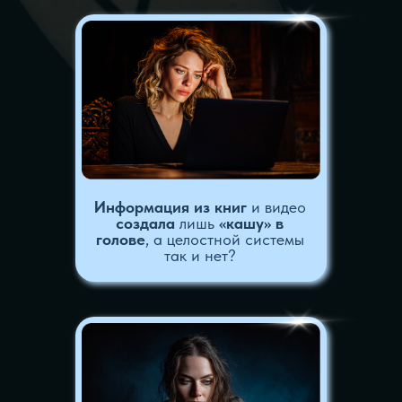
Вы смотрите на расклад,
но
видите лишь отдельные
символы
, а не единую
историю?
Хотите использовать Магию
Рун для решения проблем,
но не понимаете, как это
работает на самом деле?