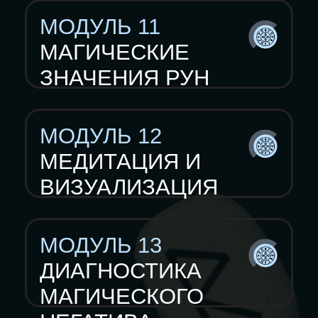
Курс
Создание рунических свечей
109 899 ₽
59 899 ₽
от 5 899 ₽/мес
ЗАПИСАТЬСЯ НА КУРС
Задать вопрос
Продвинутый