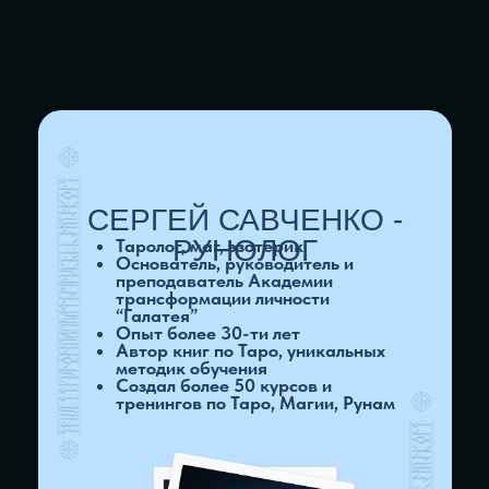
ДОСТУП К МАТЕРИАЛАМ
НА 7 МЕСЯЦЕВ
УДОСТОВЕРЕНИЕ
УСТАНОВЛЕННОГО
ГОСУДАРСТВЕННОГО
ОБРАЗЦА
Подарок 1
Курс
Защитный круг
Подарок 2
Курс
Чакровый расклад
Подарок 3
Курс
Создание рунических свечей