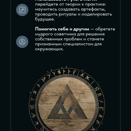
РУН
Гадательные значения Рун.
Общие гадательные значения рун,
а также расширенные значения по
темам здоровье, отношения и
финансы.
МОДУЛЬ 4
РАСЛАД ИЗ
ОДНОЙ РУНЫ
Расклад из одной Руны.
Как читать расклады из одной руны.
Примеры чтения руны с разными
вопросами.
МОДУЛЬ 5