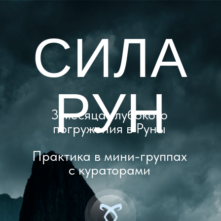
СИЛА
РУН
3 месяца глубокого
погружения в Руны
Практика в мини-группах
с кураторами
Создание рунических
формул и артефактов
Удостоверение о