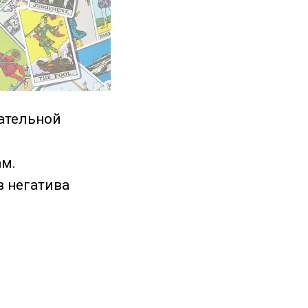
ательной
ам.
 негатива