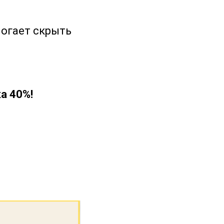
могает скрыть
а 40%!