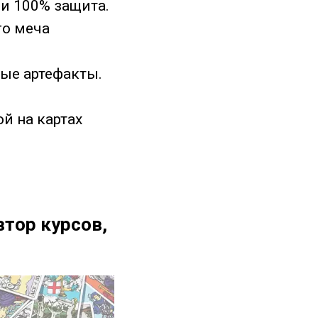
ли 100% защита.
го меча
ые артефакты.
й на картах
втор курсов,