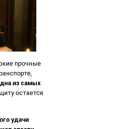
окие прочные
ранспорте,
одна из самых
ащиту остается
ого удачи