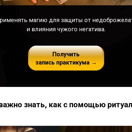
применять магию для защиты от недоброжелат
и влияния чужого негатива.
Получить
запись практикума →
важно знать, как с помощью ритуа