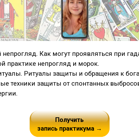
 непрогляд. Как могут проявляться при гад
ой практике непрогляд и морок.
итуалы. Ритуалы защиты и обращения к бог
ые техники защиты от спонтанных выбросов
ергии.
Получить
запись практикума →