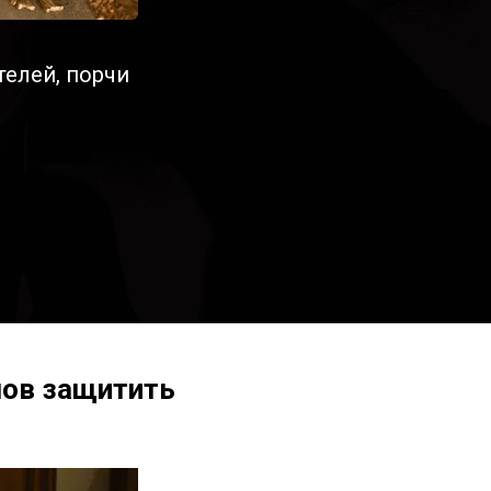
елей, порчи
лов защитить