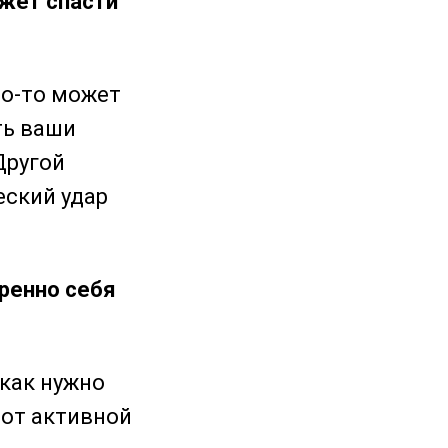
ожет спасти
то-то может
ть ваши
Другой
еский удар
еренно себя
 как нужно
 от активной