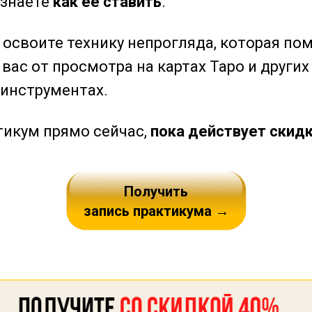
узнаете
как ее ставить
.
 освоите технику непрогляда, которая по
ас от просмотра на картах Таро и других
 инструментах.
тикум прямо сейчас,
пока действует скидк
Получить
запись практикума →