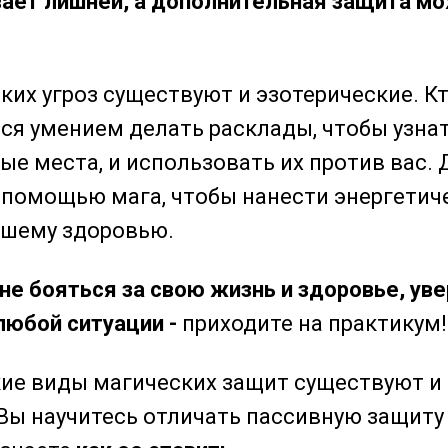
вает лишней, а дополнительная защита м
ких угроз существуют и эзотерические. К
ся умением делать расклады, чтобы узна
ые места, и использовать их против вас. 
 помощью мага, чтобы нанести энергетич
ашему здоровью.
не бояться за свою жизнь и здоровье, ув
любой ситуации -
приходите на практикум!
акие виды магических защит существуют и
 Вы научитесь отличать пассивную защиту