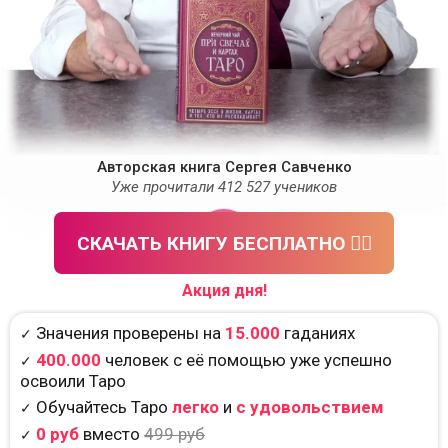
Авторская книга Сергея Савченко
Уже прочитали 412 527 учеников
СКАЧАТЬ КНИГУ БЕСПЛАТНО 👈🏻
Акция дня!
Значения проверены на
15.000
гаданиях
✓
400.000
человек с её помощью уже успешно
✓
освоили Таро
Обучайтесь Таро
легко
и
с удовольствием
✓
0 руб
вместо
499 руб
✓