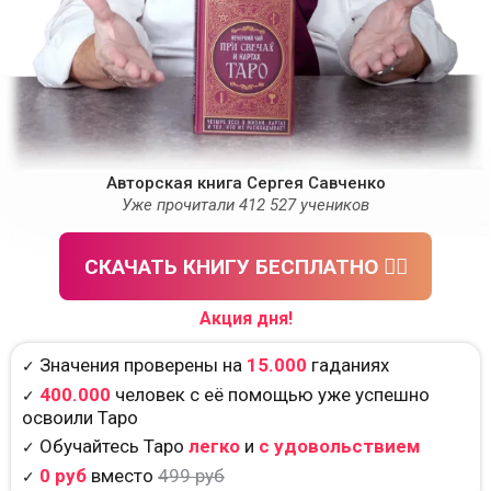
Авторская книга Сергея Савченко
Уже прочитали 412 527 учеников
СКАЧАТЬ КНИГУ БЕСПЛАТНО 👈🏻
Акция дня!
Значения проверены на
15.000
гаданиях
✓
400.000
человек с её помощью уже успешно
✓
освоили Таро
Обучайтесь Таро
легко
и
с удовольствием
✓
0 руб
вместо
499 руб
✓