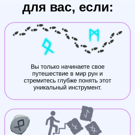
Вы уже имели опыт знакомства с
рунами и начали их изучение,
теперь вы стремитесь расширить
свои знания под руководством
профессионала.
Вы — опытный рунолог,
стремящийся
совершенствовать свои
умения в работе с рунами.